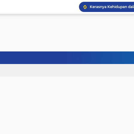
Kerasnya Kehidupan da
Janji Bersama, Terpisah
Terhalang Restu: Ketika
Doa untuk Istri dan An
Gelisah Jiwa dan Tanta
Tinggi Ilmu Harus Berm
Jangan Pernah Menyerah
Kehancuran Bangsa Bi
Sanubari Kehidupan Ma