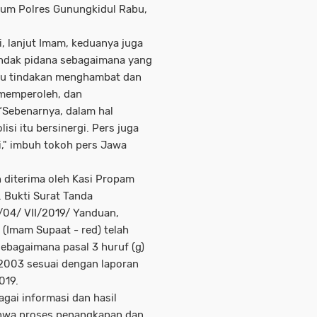
kum Polres Gunungkidul Rabu,
ri, lanjut Imam, keduanya juga
indak pidana sebagaimana yang
aitu tindakan menghambat dan
 memperoleh, dan
“Sebenarnya, dalam hal
si itu bersinergi. Pers juga
si," imbuh tokoh pers Jawa
 diterima oleh Kasi Propam
. Bukti Surat Tanda
04/ VII/2019/ Yanduan,
(Imam Supaat - red) telah
sebagaimana pasal 3 huruf (g)
 2003 sesuai dengan laporan
019.
gai informasi dan hasil
ahwa proses penangkapan dan