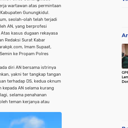
erja wartawan atas permintaan
 Kabupaten Gunungkidul.
m, seolah-olah telah terjadi
leh AN, yang berprofesi
 Atas kasus dugaan rekayasa
Ar
an Redaksi Surat Kabar
uarakpk.com, Imam Supaat,
Semin ke Propam Polres
da diri AN bersama istrinya
GPP
hkan, yakni ter tangkap tangan
Lem
san terhadap DS, kedua oknum
Don
an kepada AN selama kurang
 lagi, selama penahanan
oleh teman kerjanya atau