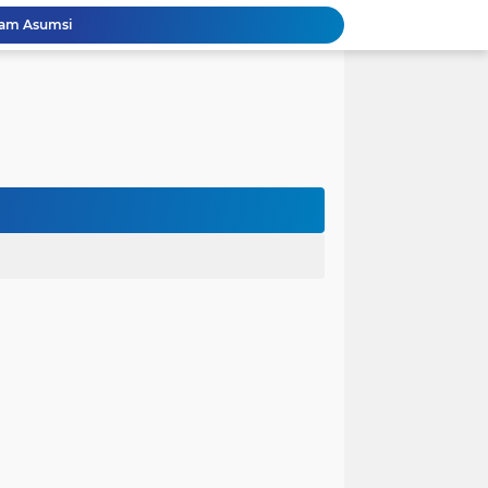
lam Asumsi
 karena Waktu
 Cinta Diuji oleh Keputusan Orang Tua
ak dalam Kandungan: Harapan Seorang Ayah
ngan Kehidupan
anfaat bagi Masyarakat
Perjuangan Pendidikan: Dari Keluarga Tidak Mampu Menuju Impian S1, S2, dan S3
 dan Kembali Pulang Sebelum Berhasil
la Runtuh Kekompakan
nusia