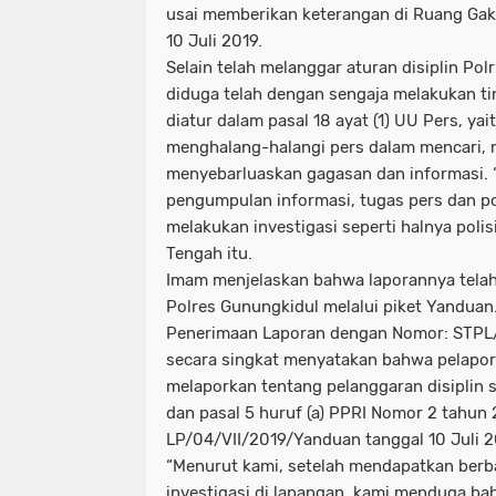
usai memberikan keterangan di Ruang Ga
10 Juli 2019.
Selain telah melanggar aturan disiplin Pol
diduga telah dengan sengaja melakukan t
diatur dalam pasal 18 ayat (1) UU Pers, y
menghalang-halangi pers dalam mencari,
menyebarluaskan gagasan dan informasi. 
pengumpulan informasi, tugas pers dan poli
melakukan investigasi seperti halnya poli
Tengah itu.
Imam menjelaskan bahwa laporannya telah
Polres Gunungkidul melalui piket Yanduan
Penerimaan Laporan dengan Nomor: STPL/
secara singkat menyatakan bahwa pelapor 
melaporkan tentang pelanggaran disiplin 
dan pasal 5 huruf (a) PPRI Nomor 2 tahun
LP/04/VII/2019/Yanduan tanggal 10 Juli 2
“Menurut kami, setelah mendapatkan berba
investigasi di lapangan, kami menduga b