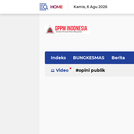
HOME
Kamis
6 Agu 2026
Indeks
BUNGKESMAS
Berita
Budaya
Video
Covid-19
opini publik
Donor Darah
Hukum
Informasi
Inspirasi
tradisional
Lowongan
Motivasi