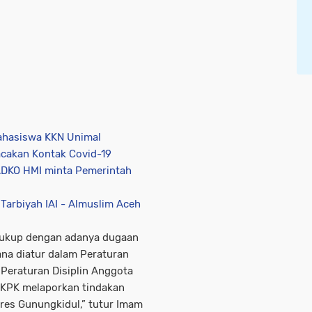
ahasiswa KKN Unimal
acakan Kontak Covid-19
BADKO HMI minta Pemerintah
 Tarbiyah IAI - Almuslim Aceh
 cukup dengan adanya dugaan
na diatur dalam Peraturan
eraturan Disiplin Anggota
raKPK melaporkan tindakan
es Gunungkidul,” tutur Imam