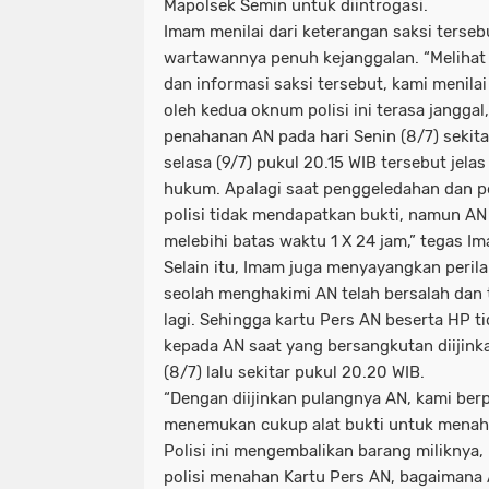
Mapolsek Semin untuk diintrogasi.
Imam menilai dari keterangan saksi terseb
wartawannya penuh kejanggalan. “Melihat 
dan informasi saksi tersebut, kami menila
oleh kedua oknum polisi ini terasa janggal
penahanan AN pada hari Senin (8/7) sekita
selasa (9/7) pukul 20.15 WIB tersebut jel
hukum. Apalagi saat penggeledahan dan p
polisi tidak mendapatkan bukti, namun AN
melebihi batas waktu 1 X 24 jam,” tegas I
Selain itu, Imam juga menyayangkan perila
seolah menghakimi AN telah bersalah dan 
lagi. Sehingga kartu Pers AN beserta HP t
kepada AN saat yang bersangkutan diijink
(8/7) lalu sekitar pukul 20.20 WIB.
“Dengan diijinkan pulangnya AN, kami berpi
menemukan cukup alat bukti untuk mena
Polisi ini mengembalikan barang miliknya,
polisi menahan Kartu Pers AN, bagaimana 