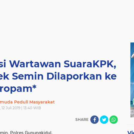
nsi Wartawan SuaraKPK,
k Semin Dilaporkan ke
ropam*
muda Peduli Masyarakat
12 Juli 2019 | 13:40 WIB
SHARE
Vi
min, Polres Gunungkidul,