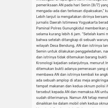
pemeriksaan AN pada hari Senin (8/7) yang
mengada-ada dan terkesan dipaksakan,” k
Lebih lanjut ia mengatakan dirinya bersa
jurnalis Daerah Istimewa Yogyakarta bera
Paminal Polres Gunungkidul memberikan p
selama kurang lebih 6 jam. “Setelah kami 
bahwa setelah ditangkap di sebuah waru
wilayah Desa Bendung, AN dan istrinya l
Semin untuk dilakukan penggeledahan, n
dan istrinya tidak ditemukan barang bukti 
Kronologi kejadian selanjutnya, menurut 
ditemukan bukti adanya pemerasan yang 
membawa AN dan istrinya kembali ke angk
ada sebuah amplop di atas meja angkringa
tempat makanan dan kedua oknum polisi 
tersebut kepada AN dan memaksa AN untu
sudah diterimanya. Namun AN tetap menol
dinaikkan ke dalam mobil oleh kedua oknum