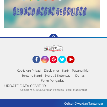
Facebook
Instagram
Pinterest
Twitter
YouTube
Kebijakan Privasi
Disclaimer
Karir
Pasang Iklan
Tentang Kami
Syarat & Ketentuan
Donasi
Form Pengaduan
UPDATE DATA COVID 19
Copyright ©
2026 Gerakan Pemuda Peduli Masyarakat
Gelisah Jiwa dan Tantangan Keh