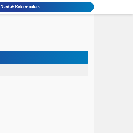
la Runtuh Kekompakan
nusia
lam Asumsi
 karena Waktu
 Cinta Diuji oleh Keputusan Orang Tua
ak dalam Kandungan: Harapan Seorang Ayah
ngan Kehidupan
anfaat bagi Masyarakat
Perjuangan Pendidikan: Dari Keluarga Tidak Mampu Menuju Impian S1, S2, dan S3
 dan Kembali Pulang Sebelum Berhasil