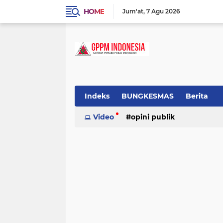
HOME
Jum'at
7 Agu 2026
Indeks
BUNGKESMAS
Berita
Budaya
Video
Covid-19
opini publik
Donor Darah
Hukum
Informasi
Inspirasi
tradisional
Lowongan
Motivasi