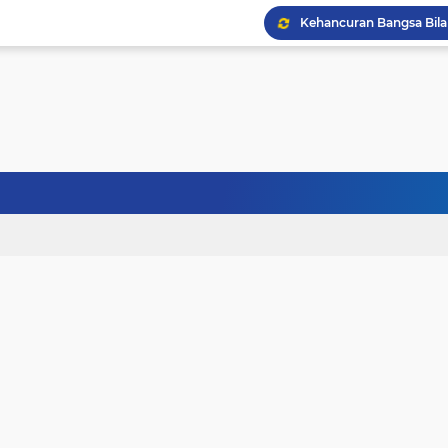
Kehancuran Bangsa Bi
Sanubari Kehidupan Ma
Kerasnya Kehidupan da
Janji Bersama, Terpisah
Terhalang Restu: Ketika
Doa untuk Istri dan An
Gelisah Jiwa dan Tanta
Tinggi Ilmu Harus Berm
Jangan Pernah Menyerah