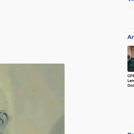
Ar
GPP
Lem
Don