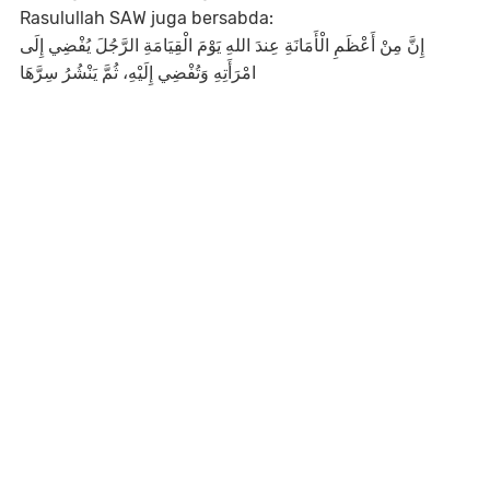
Rasulullah SAW juga bersabda:
إِنَّ مِنْ أَعْظَمِ الْأَمَانَةِ عِندَ اللهِ يَوْمَ الْقِيَامَةِ الرَّجُلَ يُفْضِي إِلَى
امْرَأَتِهِ وَتُفْضِي إِلَيْهِ، ثُمَّ يَنْشُرُ سِرَّهَا