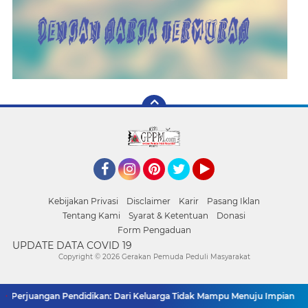
Facebook
Instagram
Pinterest
Twitter
YouTube
Kebijakan Privasi
Disclaimer
Karir
Pasang Iklan
Tentang Kami
Syarat & Ketentuan
Donasi
Form Pengaduan
UPDATE DATA COVID 19
Copyright ©
2026 Gerakan Pemuda Peduli Masyarakat
Perjuangan Pendidikan: Dari Keluarga Tidak Mampu Menuju Impian S1, S2,