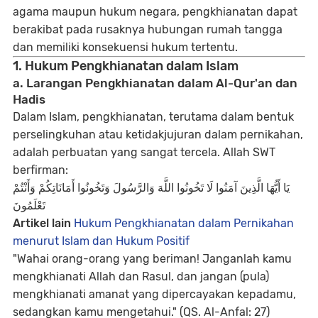
agama maupun hukum negara, pengkhianatan dapat
berakibat pada rusaknya hubungan rumah tangga
dan memiliki konsekuensi hukum tertentu.
1. Hukum Pengkhianatan dalam Islam
a. Larangan Pengkhianatan dalam Al-Qur'an dan
Hadis
Dalam Islam, pengkhianatan, terutama dalam bentuk
perselingkuhan atau ketidakjujuran dalam pernikahan,
adalah perbuatan yang sangat tercela. Allah SWT
berfirman:
يَا أَيُّهَا الَّذِينَ آمَنُوا لَا تَخُونُوا اللَّهَ وَالرَّسُولَ وَتَخُونُوا أَمَانَاتِكُمْ وَأَنْتُمْ
تَعْلَمُونَ
Artikel lain
Hukum Pengkhianatan dalam Pernikahan
menurut Islam dan Hukum Positif
"Wahai orang-orang yang beriman! Janganlah kamu
mengkhianati Allah dan Rasul, dan jangan (pula)
mengkhianati amanat yang dipercayakan kepadamu,
sedangkan kamu mengetahui."
(QS. Al-Anfal: 27)