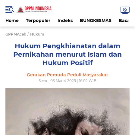
Home
Terpopuler
Indeks
BUNGKESMAS
Bacaa
/
GPPMAceh
Hukum
Hukum Pengkhianatan dalam
Pernikahan menurut Islam dan
Hukum Positif
Gerakan Pemuda Peduli Masyarakat
Senin, 03 Maret 2025 | 16:02 WIB