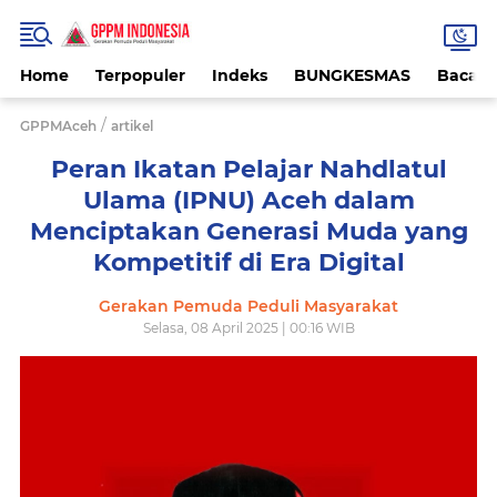
Home
Terpopuler
Indeks
BUNGKESMAS
Bacaa
/
GPPMAceh
artikel
Peran Ikatan Pelajar Nahdlatul
Ulama (IPNU) Aceh dalam
Menciptakan Generasi Muda yang
Kompetitif di Era Digital
Gerakan Pemuda Peduli Masyarakat
Selasa, 08 April 2025 | 00:16 WIB