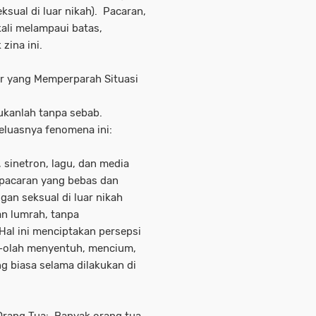
ksual di luar nikah). Pacaran,
ali melampaui batas,
zina ini.
r yang Memperparah Situasi
ukanlah tanpa sebab.
eluasnya fenomena ini:
 sinetron, lagu, dan media
pacaran yang bebas dan
an seksual di luar nikah
an lumrah, tanpa
al ini menciptakan persepsi
h-olah menyentuh, mencium,
 biasa selama dilakukan di
rang Tua: Banyak orang tua