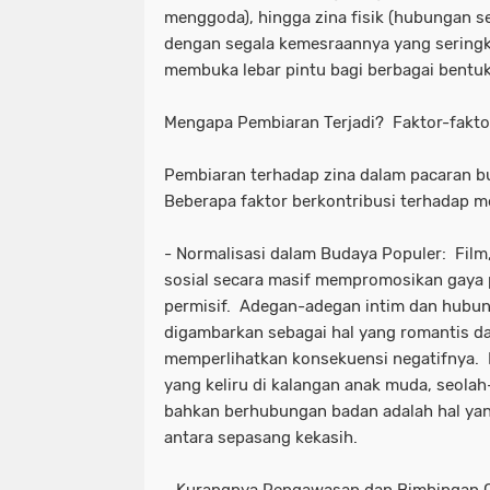
menggoda), hingga zina fisik (hubungan se
dengan segala kemesraannya yang seringk
membuka lebar pintu bagi berbagai bentuk 
Mengapa Pembiaran Terjadi? Faktor-fakto
Pembiaran terhadap zina dalam pacaran b
Beberapa faktor berkontribusi terhadap m
- Normalisasi dalam Budaya Populer: Film,
sosial secara masif mempromosikan gaya 
permisif. Adegan-adegan intim dan hubung
digambarkan sebagai hal yang romantis d
memperlihatkan konsekuensi negatifnya. H
yang keliru di kalangan anak muda, seola
bahkan berhubungan badan adalah hal yang
antara sepasang kekasih.
- Kurangnya Pengawasan dan Bimbingan O