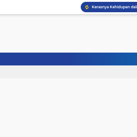
Kerasnya Kehidupan da
Janji Bersama, Terpisah
Terhalang Restu: Ketika
Doa untuk Istri dan An
Gelisah Jiwa dan Tanta
Tinggi Ilmu Harus Berm
Jangan Pernah Menyerah
Kehancuran Bangsa Bi
Sanubari Kehidupan Ma