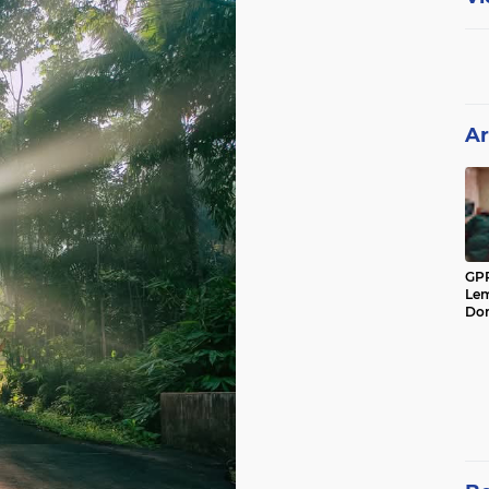
Ar
GPP
Lem
Don