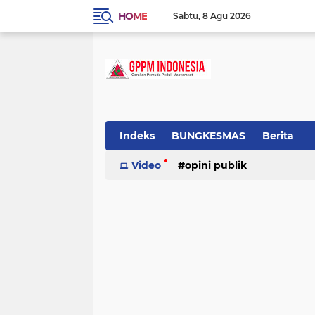
HOME
Sabtu
8 Agu 2026
Indeks
BUNGKESMAS
Berita
Budaya
Video
Covid-19
opini publik
Donor Darah
Hukum
Informasi
Inspirasi
tradisional
Lowongan
Motivasi