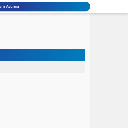
lam Asumsi
 karena Waktu
 Cinta Diuji oleh Keputusan Orang Tua
ak dalam Kandungan: Harapan Seorang Ayah
ngan Kehidupan
anfaat bagi Masyarakat
Perjuangan Pendidikan: Dari Keluarga Tidak Mampu Menuju Impian S1, S2, dan S3
 dan Kembali Pulang Sebelum Berhasil
la Runtuh Kekompakan
nusia