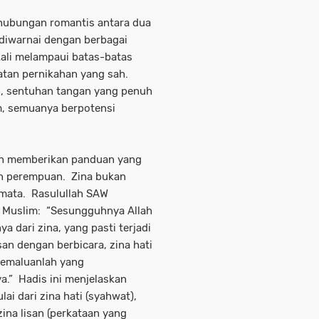
hubungan romantis antara dua
diwarnai dengan berbagai
gkali melampaui batas-batas
atan pernikahan yang sah.
h, sentuhan tangan yang penuh
im, semuanya berpotensi
lah memberikan panduan yang
dan perempuan. Zina bukan
mata. Rasulullah SAW
n Muslim: “Sesungguhnya Allah
 dari zina, yang pasti terjadi
san dengan berbicara, zina hati
kemaluanlah yang
” Hadis ini menjelaskan
i dari zina hati (syahwat),
na lisan (perkataan yang