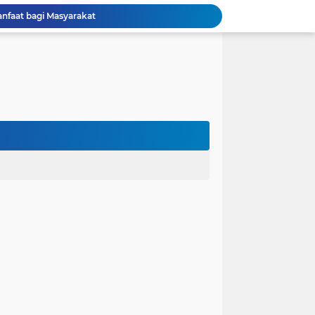
anfaat bagi Masyarakat
Perjuangan Pendidikan: Dari Keluarga Tidak Mampu Menuju Impian S1, S2, dan S3
 dan Kembali Pulang Sebelum Berhasil
la Runtuh Kekompakan
nusia
lam Asumsi
 karena Waktu
 Cinta Diuji oleh Keputusan Orang Tua
ak dalam Kandungan: Harapan Seorang Ayah
ngan Kehidupan