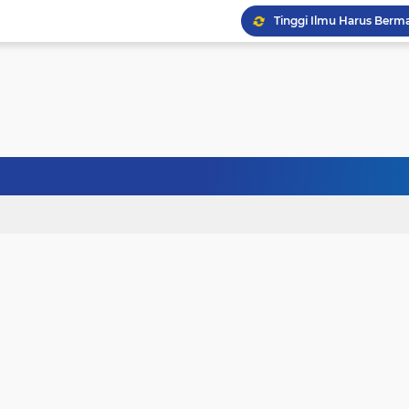
Tinggi Ilmu Harus Berm
Jangan Pernah Menyerah
Kehancuran Bangsa Bi
Sanubari Kehidupan Ma
Kerasnya Kehidupan da
Janji Bersama, Terpisah
Terhalang Restu: Ketika
Doa untuk Istri dan An
Gelisah Jiwa dan Tanta