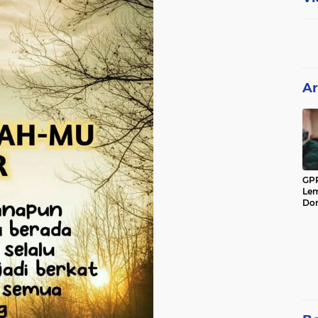
Ar
GPP
Lem
Don