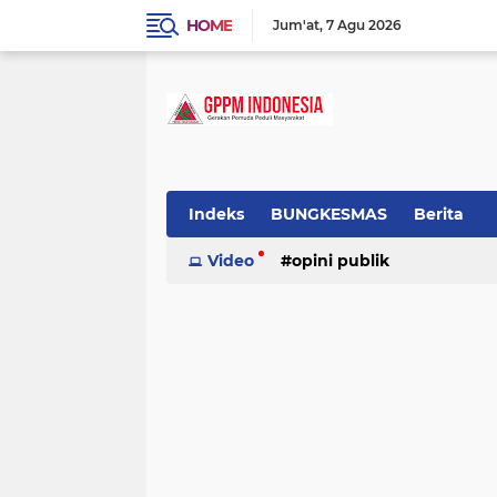
HOME
Jum'at
7 Agu 2026
Indeks
BUNGKESMAS
Berita
Budaya
Video
Covid-19
opini publik
Donor Darah
Hukum
Informasi
Inspirasi
tradisional
Lowongan
Motivasi