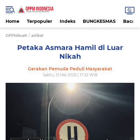
Home
Terpopuler
Indeks
BUNGKESMAS
Bacaa
/
GPPMAceh
artikel
Petaka Asmara Hamil di Luar
Nikah
Gerakan Pemuda Peduli Masyarakat
Sabtu, 31 Mei 2025 | 17:32 WIB