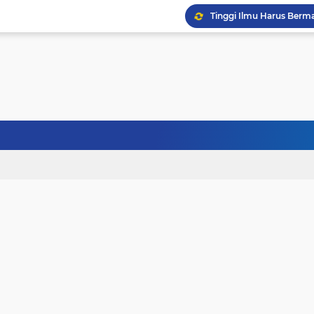
Tinggi Ilmu Harus Berm
Jangan Pernah Menyerah
Kehancuran Bangsa Bi
Sanubari Kehidupan Ma
Kerasnya Kehidupan da
Janji Bersama, Terpisah
Terhalang Restu: Ketika
Doa untuk Istri dan An
Gelisah Jiwa dan Tanta