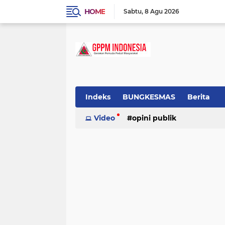
HOME
Sabtu
8 Agu 2026
Indeks
BUNGKESMAS
Berita
Budaya
Video
Covid-19
opini publik
Donor Darah
Hukum
Informasi
Inspirasi
tradisional
Lowongan
Motivasi