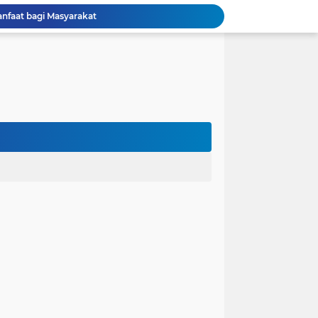
anfaat bagi Masyarakat
Perjuangan Pendidikan: Dari Keluarga Tidak Mampu Menuju Impian S1, S2, dan S3
 dan Kembali Pulang Sebelum Berhasil
la Runtuh Kekompakan
nusia
lam Asumsi
 karena Waktu
 Cinta Diuji oleh Keputusan Orang Tua
ak dalam Kandungan: Harapan Seorang Ayah
ngan Kehidupan