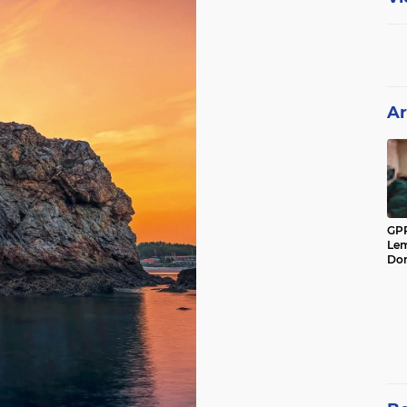
Ar
GPP
Lem
Don