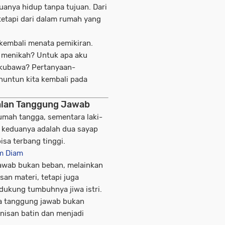
uanya hidup tanpa tujuan. Dari
, tetapi dari dalam rumah yang
kembali menata pemikiran.
 menikah? Untuk apa aku
 kubawa?
Pertanyaan-
nuntun kita kembali pada
alan Tanggung Jawab
umah tangga, sementara laki-
a keduanya adalah dua sayap
sa terbang tinggi.
am Diam
awab bukan beban, melainkan
an materi, tetapi juga
ukung tumbuhnya jiwa istri.
hwa tanggung jawab bukan
nisan batin dan menjadi