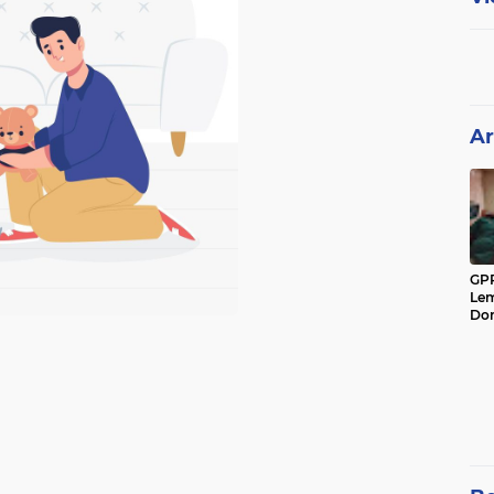
Ar
GPP
Lem
Don