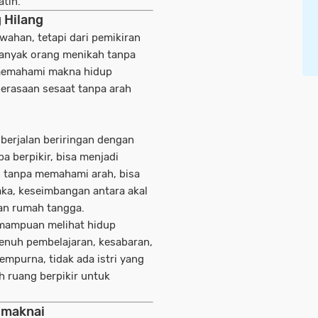
tin.
 Hilang
ewahan, tetapi dari pemikiran
anyak orang menikah tanpa
 memahami makna hidup
perasaan sesaat tanpa arah
 berjalan beriringan dengan
a berpikir, bisa menjadi
n tanpa memahami arah, bisa
Maka, keseimbangan antara akal
an rumah tangga.
emampuan melihat hidup
enuh pembelajaran, kesabaran,
empurna, tidak ada istri yang
h ruang berpikir untuk
imaknai