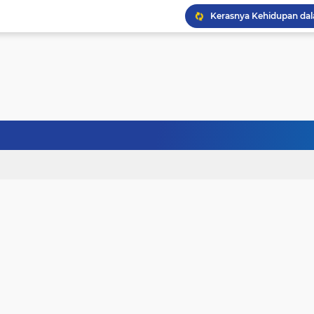
Kerasnya Kehidupan da
Janji Bersama, Terpisah
Terhalang Restu: Ketika
Doa untuk Istri dan An
Gelisah Jiwa dan Tanta
Tinggi Ilmu Harus Berm
Jangan Pernah Menyerah
Kehancuran Bangsa Bi
Sanubari Kehidupan Ma