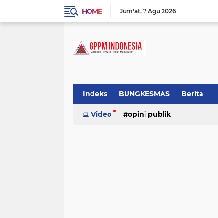
HOME
Jum'at
7 Agu 2026
Indeks
BUNGKESMAS
Berita
Budaya
Video
Covid-19
opini publik
Donor Darah
Hukum
Informasi
Inspirasi
tradisional
Lowongan
Motivasi