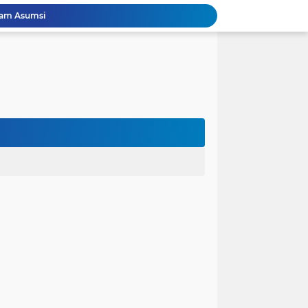
lam Asumsi
 karena Waktu
 Cinta Diuji oleh Keputusan Orang Tua
ak dalam Kandungan: Harapan Seorang Ayah
ngan Kehidupan
anfaat bagi Masyarakat
Perjuangan Pendidikan: Dari Keluarga Tidak Mampu Menuju Impian S1, S2, dan S3
 dan Kembali Pulang Sebelum Berhasil
la Runtuh Kekompakan
nusia