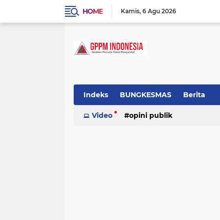
HOME
Kamis
6 Agu 2026
Indeks
BUNGKESMAS
Berita
Budaya
Video
Covid-19
opini publik
Donor Darah
Hukum
Informasi
Inspirasi
tradisional
Lowongan
Motivasi