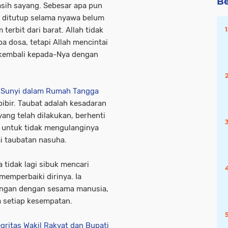
Be
sih sayang. Sebesar apa pun
h ditutup selama nyawa belum
erbit dari barat. Allah tidak
 dosa, tetapi Allah mencintai
 kembali kepada-Nya dengan
a Sunyi dalam Rumah Tangga
bibir. Taubat adalah kesadaran
yang telah dilakukan, berhenti
t untuk tidak mengulanginya
ai taubatan nasuha.
 tidak lagi sibuk mencari
memperbaiki dirinya. Ia
ngan dengan sesama manusia,
 setiap kesempatan.
egritas Wakil Rakyat dan Bupati