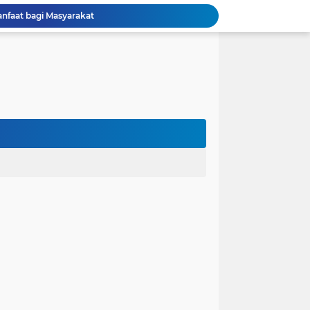
Perjuangan Pendidikan: Dari Keluarga Tidak Mampu Menuju Impian S1, S2, dan S3
 dan Kembali Pulang Sebelum Berhasil
la Runtuh Kekompakan
nusia
lam Asumsi
 karena Waktu
 Cinta Diuji oleh Keputusan Orang Tua
ak dalam Kandungan: Harapan Seorang Ayah
ngan Kehidupan
anfaat bagi Masyarakat