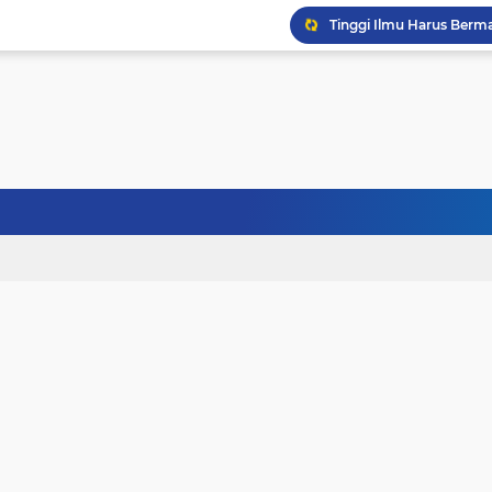
Jangan Pernah Menyerah
Kehancuran Bangsa Bi
Sanubari Kehidupan Ma
Kerasnya Kehidupan da
Janji Bersama, Terpisah
Terhalang Restu: Ketika
Doa untuk Istri dan An
Gelisah Jiwa dan Tanta
Tinggi Ilmu Harus Berm