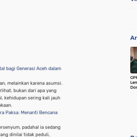
Ar
tal bagi Generasi Aceh dalam
GPP
Lem
an, melainkan karena asumsi.
Don
rlihat, bukan dari apa yang
, kehidupan sering kali jauh
ukaan.
ra Paksa: Menanti Bencana
ersenyum, padahal ia sedang
g dinilai tidak peduli,