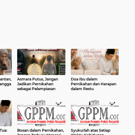
antan,
Asmara Putus, Jangan
Doa Ibu dalam
angga
Jadikan Pernikahan
Pernikahan dan Harapan
sebagai Pelampiasan
dalam Restu
Tua:
Bosan dalam Pernikahan,
Syukurlah atas Setiap