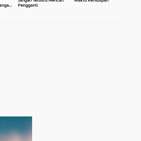
Jangan Terburu Mencari
Waktu Kehidupan
uangan
Pengganti
n