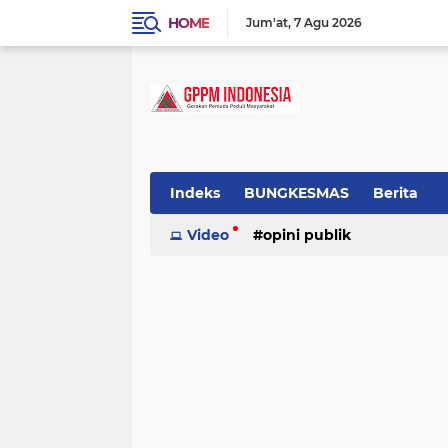
HOME
Jum'at
7 Agu 2026
Indeks
BUNGKESMAS
Berita
Budaya
Video
Covid-19
opini publik
Donor Darah
Hukum
Informasi
Inspirasi
tradisional
Lowongan
Motivasi