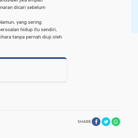
anusiawi jika empati
naran dicari sebelum
Namun, yang sering
soalan hidup itu sendiri,
hara tanpa pernah diuji oleh
SHARE