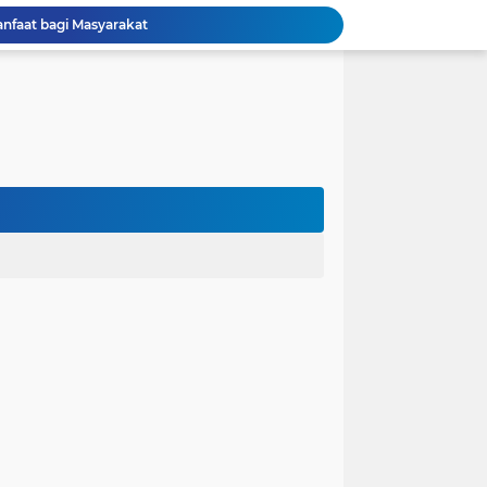
anfaat bagi Masyarakat
Perjuangan Pendidikan: Dari Keluarga Tidak Mampu Menuju Impian S1, S2, dan S3
 dan Kembali Pulang Sebelum Berhasil
la Runtuh Kekompakan
nusia
lam Asumsi
 karena Waktu
 Cinta Diuji oleh Keputusan Orang Tua
ak dalam Kandungan: Harapan Seorang Ayah
ngan Kehidupan