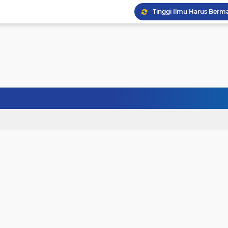
Tinggi Ilmu Harus Berm
Jangan Pernah Menyerah
Kehancuran Bangsa Bi
Sanubari Kehidupan Ma
Kerasnya Kehidupan da
Janji Bersama, Terpisah
Terhalang Restu: Ketika
Doa untuk Istri dan An
Gelisah Jiwa dan Tanta