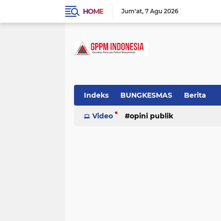
HOME
Jum'at
7 Agu 2026
Indeks
BUNGKESMAS
Berita
Budaya
Video
Covid-19
opini publik
Donor Darah
Hukum
Informasi
Inspirasi
tradisional
Lowongan
Motivasi