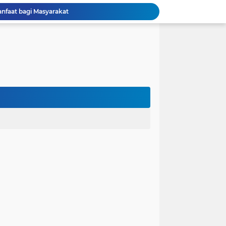
anfaat bagi Masyarakat
Perjuangan Pendidikan: Dari Keluarga Tidak Mampu Menuju Impian S1, S2, dan S3
 dan Kembali Pulang Sebelum Berhasil
la Runtuh Kekompakan
nusia
lam Asumsi
 karena Waktu
 Cinta Diuji oleh Keputusan Orang Tua
ak dalam Kandungan: Harapan Seorang Ayah
ngan Kehidupan