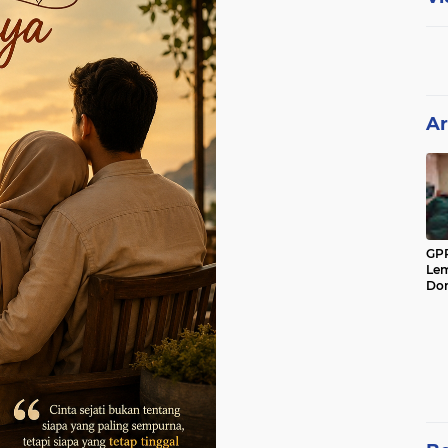
Ar
GPP
Lem
Don