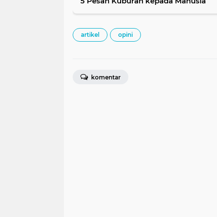
5 Pesan Kuburan kepada Manusia
artikel
opini
komentar