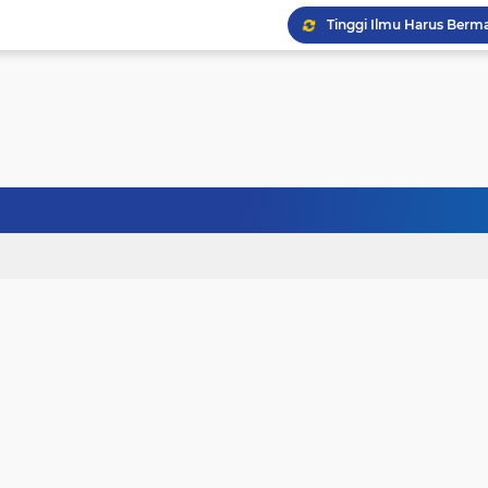
Tinggi Ilmu Harus Berm
Jangan Pernah Menyerah
Kehancuran Bangsa Bi
Sanubari Kehidupan Ma
Kerasnya Kehidupan da
Janji Bersama, Terpisah
Terhalang Restu: Ketika
Doa untuk Istri dan An
Gelisah Jiwa dan Tanta