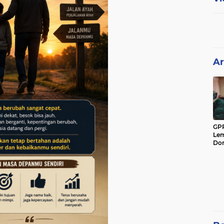
Ar
GPP
Lem
Don