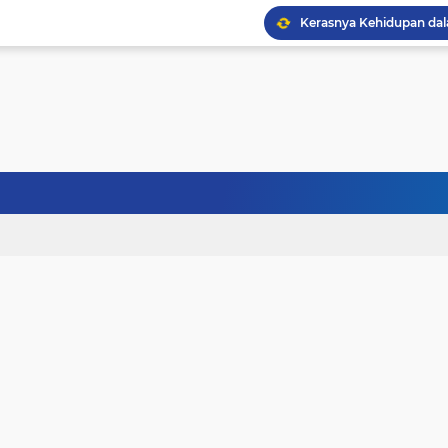
Janji Bersama, Terpisah
Terhalang Restu: Ketika
Doa untuk Istri dan An
Gelisah Jiwa dan Tanta
Tinggi Ilmu Harus Berm
Jangan Pernah Menyerah
Kehancuran Bangsa Bi
Sanubari Kehidupan Ma
Kerasnya Kehidupan da