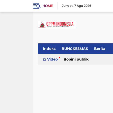
HOME
Jum'at
7 Agu 2026
Indeks
BUNGKESMAS
Berita
Budaya
Video
Covid-19
opini publik
Donor Darah
Hukum
Informasi
Inspirasi
tradisional
Lowongan
Motivasi