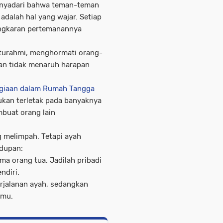
enyadari bahwa teman-teman
 adalah hal yang wajar. Setiap
lingkaran pertemanannya
aturahmi, menghormati orang-
an tidak menaruh harapan
agiaan dalam Rumah Tangga
ukan terletak pada banyaknya
mbuat orang lain
 melimpah. Tetapi ayah
idupan:
a orang tua. Jadilah pribadi
diri.
erjalanan ayah, sedangkan
nmu.