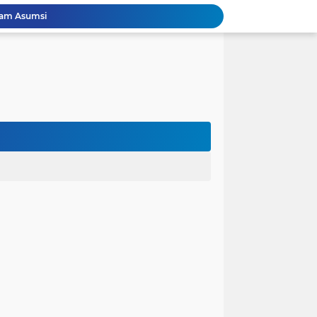
 karena Waktu
 Cinta Diuji oleh Keputusan Orang Tua
ak dalam Kandungan: Harapan Seorang Ayah
ngan Kehidupan
anfaat bagi Masyarakat
Perjuangan Pendidikan: Dari Keluarga Tidak Mampu Menuju Impian S1, S2, dan S3
 dan Kembali Pulang Sebelum Berhasil
la Runtuh Kekompakan
nusia
lam Asumsi