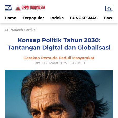
Home
Terpopuler
Indeks
BUNGKESMAS
Bacaa
/
GPPMAceh
artikel
Konsep Politik Tahun 2030:
Tantangan Digital dan Globalisasi
Gerakan Pemuda Peduli Masyarakat
Sabtu, 08 Maret 2025 | 16:06 WIB