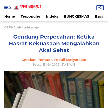
Home
Terpopuler
Indeks
BUNGKESMAS
Bacaa
/
GPPMAceh
artikel opini
Gendang Perpecahan: Ketika
Hasrat Kekuasaan Mengalahkan
Akal Sehat
Gerakan Pemuda Peduli Masyarakat
Selasa, 13 Mei 2025 | 21:49 WIB