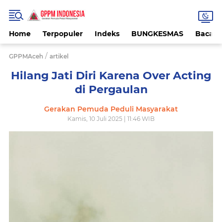
Home
Terpopuler
Indeks
BUNGKESMAS
Bacaa
/
GPPMAceh
artikel
Hilang Jati Diri Karena Over Acting
di Pergaulan
Gerakan Pemuda Peduli Masyarakat
Kamis, 10 Juli 2025 | 11:46 WIB