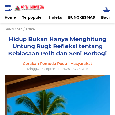
Home
Terpopuler
Indeks
BUNGKESMAS
Bacaa
/
GPPMAceh
artikel
Hidup Bukan Hanya Menghitung
Untung Rugi: Refleksi tentang
Kebiasaan Pelit dan Seni Berbagi
Gerakan Pemuda Peduli Masyarakat
Minggu, 14 September 2025 | 23:24 WIB