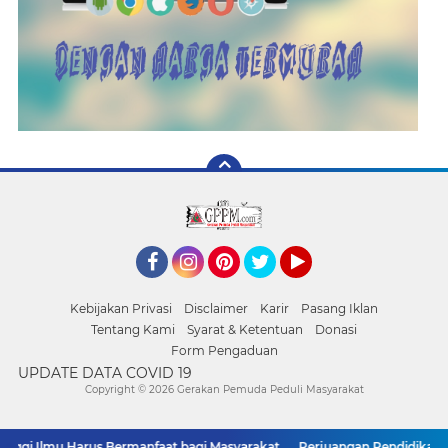
Facebook
Instagram
Pinterest
Twitter
YouTube
Kebijakan Privasi
Disclaimer
Karir
Pasang Iklan
Tentang Kami
Syarat & Ketentuan
Donasi
Form Pengaduan
UPDATE DATA COVID 19
Copyright ©
2026 Gerakan Pemuda Peduli Masyarakat
i Ilmu Harus Bermanfaat bagi Masyarakat
Perjuangan Pendidikan: Dari 