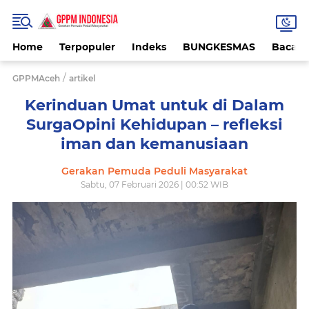
Home
Terpopuler
Indeks
BUNGKESMAS
Bacaa
/
GPPMAceh
artikel
Kerinduan Umat untuk di Dalam
SurgaOpini Kehidupan – refleksi
iman dan kemanusiaan
Gerakan Pemuda Peduli Masyarakat
Sabtu, 07 Februari 2026 | 00:52 WIB