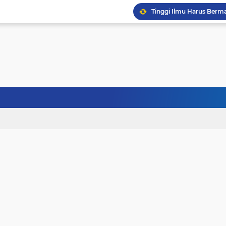
Tinggi Ilmu Harus Berm
Jangan Pernah Menyerah
Kehancuran Bangsa Bi
Sanubari Kehidupan Ma
Kerasnya Kehidupan da
Janji Bersama, Terpisah
Terhalang Restu: Ketika
Doa untuk Istri dan An
Gelisah Jiwa dan Tanta