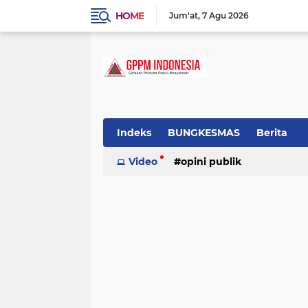
HOME
Jum'at
7 Agu 2026
Indeks
BUNGKESMAS
Berita
Budaya
Video
Covid-19
opini publik
Donor Darah
Hukum
Informasi
Inspirasi
tradisional
Lowongan
Motivasi