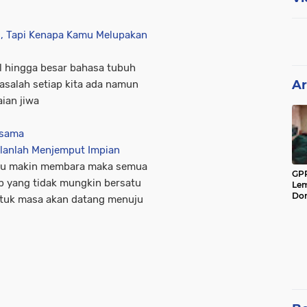
l, Tapi Kenapa Kamu Melupakan
il hingga besar bahasa tubuh
Ar
asalah setiap kita ada namun
ian jiwa
esama
alanlah Menjemput Impian
laku makin membara maka semua
GPP
up yang tidak mungkin bersatu
Lem
Don
untuk masa akan datang menuju