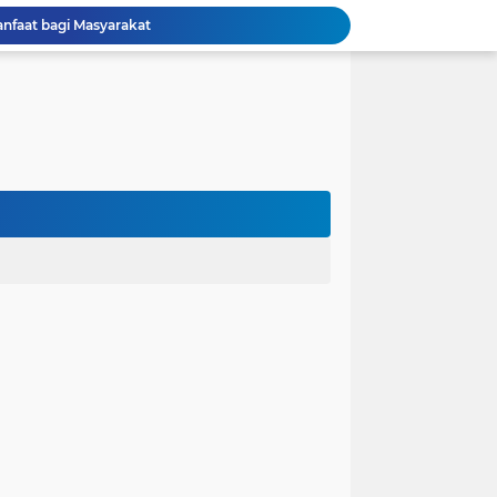
anfaat bagi Masyarakat
Perjuangan Pendidikan: Dari Keluarga Tidak Mampu Menuju Impian S1, S2, dan S3
 dan Kembali Pulang Sebelum Berhasil
la Runtuh Kekompakan
nusia
lam Asumsi
 karena Waktu
 Cinta Diuji oleh Keputusan Orang Tua
ak dalam Kandungan: Harapan Seorang Ayah
ngan Kehidupan