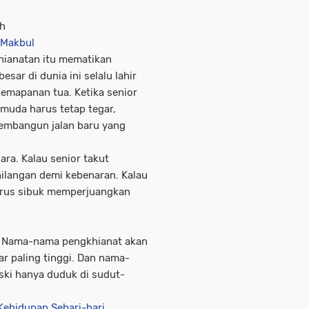
ah
u Makbul
hianatan itu mematikan
sar di dunia ini selalu lahir
kemapanan tua. Ketika senior
 muda harus tetap tegar,
membangun jalan baru yang
ra. Kalau senior takut
hilangan demi kebenaran. Kalau
arus sibuk memperjuangkan
a. Nama-nama pengkhianat akan
ar paling tinggi. Dan nama-
ski hanya duduk di sudut-
Kehidupan Sehari-hari