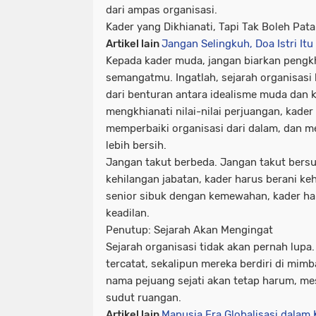
dari ampas organisasi.
Kader yang Dikhianati, Tapi Tak Boleh Pat
Artikel lain
Jangan Selingkuh, Doa Istri It
Kepada kader muda, jangan biarkan pengk
semangatmu. Ingatlah, sejarah organisasi be
dari benturan antara idealisme muda dan 
mengkhianati nilai-nilai perjuangan, kader
memperbaiki organisasi dari dalam, dan 
lebih bersih.
Jangan takut berbeda. Jangan takut bersua
kehilangan jabatan, kader harus berani ke
senior sibuk dengan kemewahan, kader h
keadilan.
Penutup: Sejarah Akan Mengingat
Sejarah organisasi tidak akan pernah lup
tercatat, sekalipun mereka berdiri di mimb
nama pejuang sejati akan tetap harum, me
sudut ruangan.
Artikel lain
Manusia Era Globalisasi dalam 