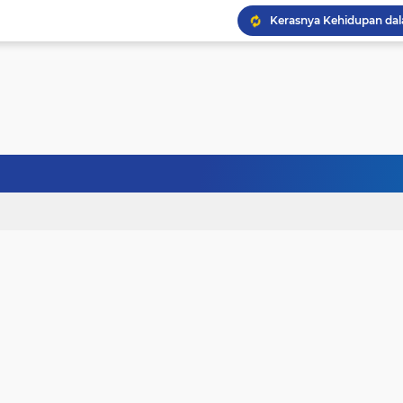
Kerasnya Kehidupan da
Janji Bersama, Terpisah
Terhalang Restu: Ketika
Doa untuk Istri dan An
Gelisah Jiwa dan Tanta
Tinggi Ilmu Harus Berm
Jangan Pernah Menyerah
Kehancuran Bangsa Bi
Sanubari Kehidupan Ma