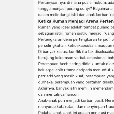
Pertanyaannya: di mana posisi hukum, ada
tangga menjadi perang sunyi? Bagaimana p
dalam melindungi istri dan anak korban ko
Ketika Rumah Menjadi Arena Perte
Rumah yang ideal adalah tempat pulang pa
sebagian istri, rumah justru menjadi ruan
Pertengkaran demi pertengkaran terjadi, b
perselingkuhan, ketidakcocokan, maupun 
Di banyak kasus, konflik itu tak diselesai
berujung kekerasan verbal, emosional, bah
Perempuan Aceh sering dididik untuk di
keluarga lebih utama daripada menuntut ke
patriarki yang masih kuat, perempuan ya
durhaka, perempuan yang bertahan disebu
Akhirnya, banyak istri memilih memendam d
dan mentalnya hancur.
Anak-anak pun menjadi korban pasif. Mer
menyerap ketakutan, dan menyimpan traum
Padahal anak-anak ini adalah generasi mas