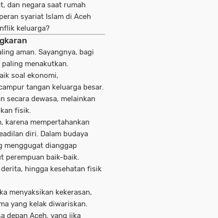
t, dan negara saat rumah
eran syariat Islam di Aceh
nflik keluarga?
ngkaran
ling aman. Sayangnya, bagi
g paling menakutkan.
aik soal ekonomi,
campur tangan keluarga besar.
kan secara dewasa, melainkan
kan fisik.
am, karena mempertahankan
adilan diri. Dalam budaya
ng menggugat dianggap
t perempuan baik-baik.
erita, hingga kesehatan fisik
eka menyaksikan kekerasan,
a yang kelak diwariskan.
a depan Aceh, yang jika