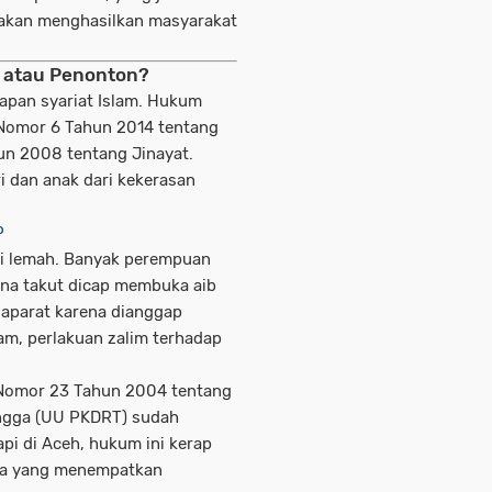
 akan menghasilkan masyarakat
g atau Penonton?
apan syariat Islam. Hukum
n Nomor 6 Tahun 2014 tentang
un 2008 tentang Jinayat.
ri dan anak dari kekerasan
P
li lemah. Banyak perempuan
ena takut dicap membuka aib
 aparat karena dianggap
am, perlakuan zalim terhadap
Nomor 23 Tahun 2004 tentang
ngga (UU PKDRT) sudah
api di Aceh, hukum ini kerap
aya yang menempatkan