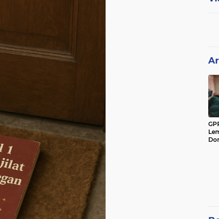
Ar
GPP
Lem
Don