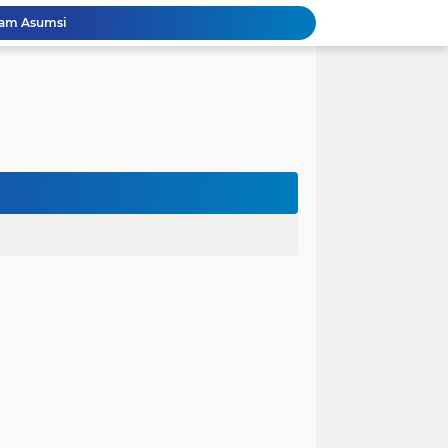
lam Asumsi
 karena Waktu
 Cinta Diuji oleh Keputusan Orang Tua
ak dalam Kandungan: Harapan Seorang Ayah
ngan Kehidupan
anfaat bagi Masyarakat
Perjuangan Pendidikan: Dari Keluarga Tidak Mampu Menuju Impian S1, S2, dan S3
 dan Kembali Pulang Sebelum Berhasil
la Runtuh Kekompakan
nusia