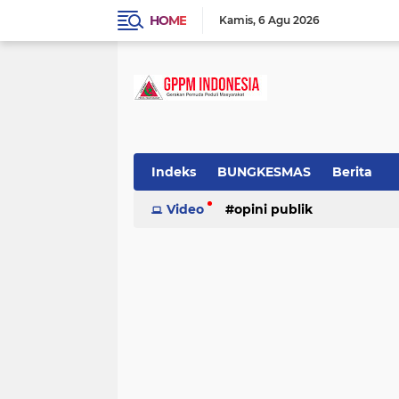
HOME
Kamis
6 Agu 2026
Indeks
BUNGKESMAS
Berita
Budaya
Video
Covid-19
opini publik
Donor Darah
Hukum
Informasi
Inspirasi
tradisional
Lowongan
Motivasi