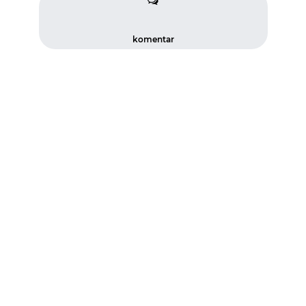
komentar