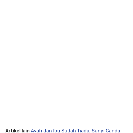
Artikel lain
Ayah dan Ibu Sudah Tiada, Sunyi Canda