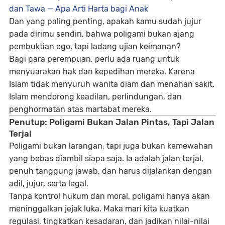
dan Tawa — Apa Arti Harta bagi Anak
Dan yang paling penting, apakah kamu sudah jujur
pada dirimu sendiri, bahwa poligami bukan ajang
pembuktian ego, tapi ladang ujian keimanan?
Bagi para perempuan, perlu ada ruang untuk
menyuarakan hak dan kepedihan mereka. Karena
Islam tidak menyuruh wanita diam dan menahan sakit.
Islam mendorong keadilan, perlindungan, dan
penghormatan atas martabat mereka.
Penutup: Poligami Bukan Jalan Pintas, Tapi Jalan
Terjal
Poligami bukan larangan, tapi juga bukan kemewahan
yang bebas diambil siapa saja. Ia adalah jalan terjal,
penuh tanggung jawab, dan harus dijalankan dengan
adil, jujur, serta legal.
Tanpa kontrol hukum dan moral, poligami hanya akan
meninggalkan jejak luka. Maka mari kita kuatkan
regulasi, tingkatkan kesadaran, dan jadikan nilai-nilai